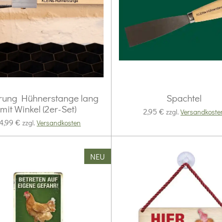
rung Hühnerstange lang
Spachtel
mit Winkel (2er-Set)
2,95 €
zzgl.
Versandkoste
4,99 €
zzgl.
Versandkosten
NEU