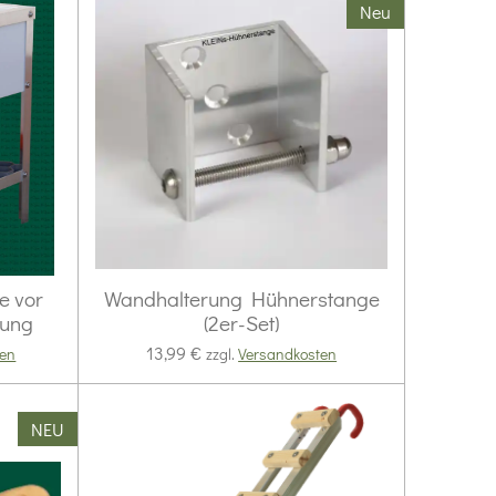
Neu
e vor
Wandhalterung Hühnerstange
zung
(2er-Set)
13,99 €
ten
zzgl.
Versandkosten
NEU