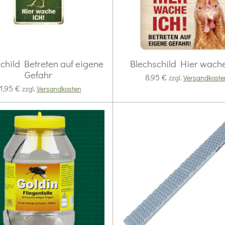
child Betreten auf eigene
Blechschild Hier wache
Gefahr
8,95 €
zzgl.
Versandkoste
1,95 €
zzgl.
Versandkosten