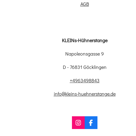
AGB
KLEINs-Hühnerstange
Napoleonsgasse 9
D - 76831 Göcklingen
+4963498843
info@kleins-huehnerstange.de
I
F
n
a