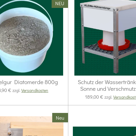
NEU
elgur Diatomerde 800g
Schutz der Wassertränk
Sonne und Verschmut
8,90 €
zzgl.
Versandkosten
189,00 €
zzgl.
Versandkos
Neu