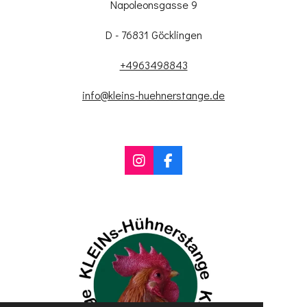
Napoleonsgasse 9
D - 76831 Göcklingen
+4963498843
info@kleins-huehnerstange.de
I
F
n
a
s
c
t
e
a
b
g
o
r
o
a
k
m