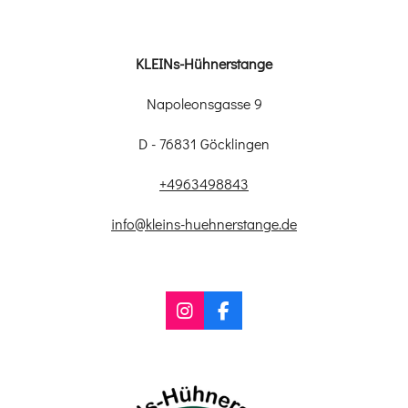
KLEINs-Hühnerstange
Napoleonsgasse 9
D - 76831 Göcklingen
+4963498843
info@kleins-huehnerstange.de
I
F
n
a
s
c
t
e
a
b
g
o