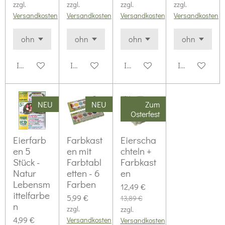
zzgl.
zzgl.
zzgl.
zzgl.
Versandkosten
Versandkosten
Versandkosten
Versandkosten
In den Warenkorb
In den Warenkorb
In den Warenkorb
In den Waren
NEU
NEU
Zum
Osterfest
Eierfarb
Farbkast
Eierscha
en 5
en mit
chteln +
Stück -
Farbtabl
Farbkast
Natur
etten - 6
en
Lebensm
Farben
12,49 €
ittelfarbe
5,99 €
13,89 €
n
zzgl.
zzgl.
4,99 €
Versandkosten
Versandkosten