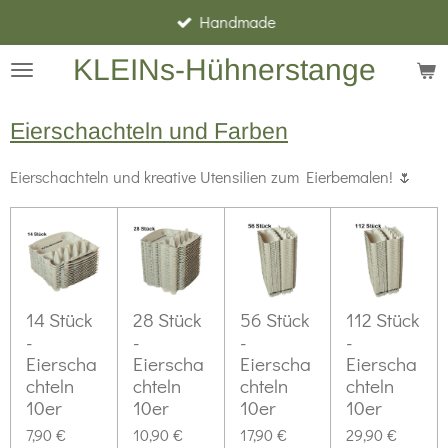
Handmade
Zum
Hauptinhalt
KLEINs-Hühnerstange
springen
Eierschachteln und Farben
Eierschachteln und kreative Utensilien zum Eierbemalen! 🌷
14 Stück
28 Stück
56 Stück
112 Stück
-
-
-
-
Eierscha
Eierscha
Eierscha
Eierscha
chteln
chteln
chteln
chteln
10er
10er
10er
10er
7,90 €
10,90 €
17,90 €
29,90 €