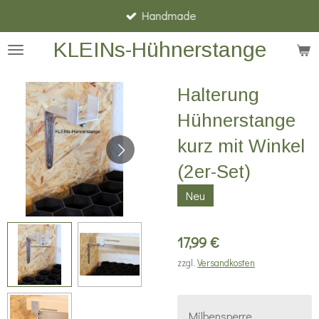
Handmade
Zum
Hauptinhalt
KLEINs-Hühnerstange
springen
Halterung
Hühnerstange
kurz mit Winkel
(2er-Set)
Neu
17,99 €
zzgl.
Versandkosten
Milbensperre