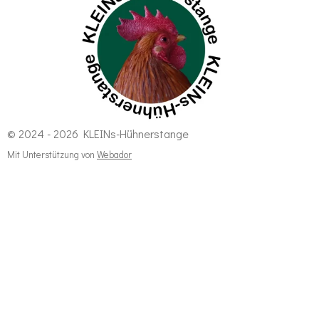
r
o
a
k
m
© 2024 - 2026 KLEINs-Hühnerstange
Mit Unterstützung von
Webador