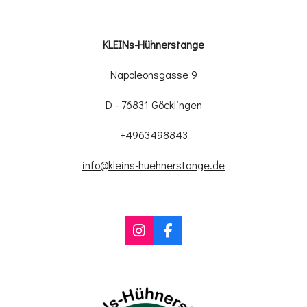
KLEINs-Hühnerstange
Napoleonsgasse 9
D - 76831 Göcklingen
+4963498843
info@kleins-huehnerstange.de
I
F
n
a
s
c
t
e
a
b
g
o