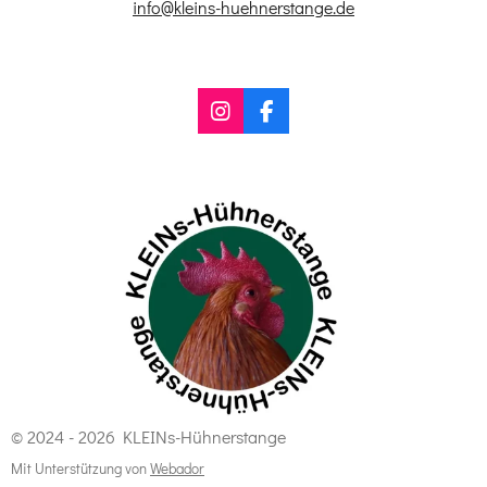
info@kleins-huehnerstange.de
I
F
n
a
s
c
t
e
a
b
g
o
r
o
a
k
m
© 2024 - 2026 KLEINs-Hühnerstange
Mit Unterstützung von
Webador