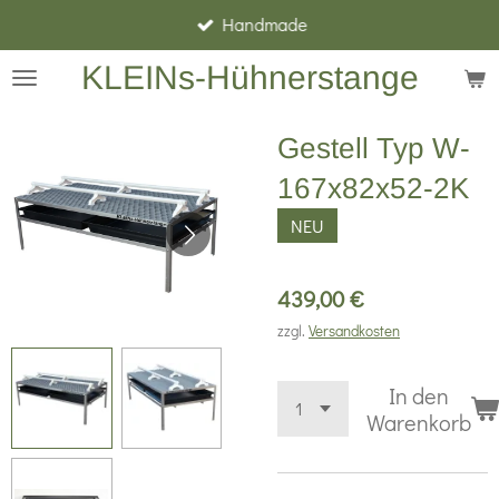
Handmade
Zum
Hauptinhalt
KLEINs-Hühnerstange
springen
Gestell Typ W-
167x82x52-2K
NEU
439,00 €
zzgl.
Versandkosten
In den
Warenkorb