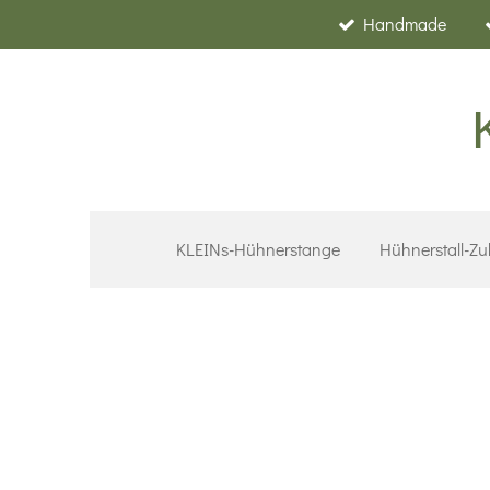
Handmade
Zum
Hauptinhalt
springen
KLEINs-Hühnerstange
Hühnerstall-Z