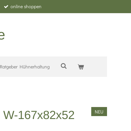
online shoppen
e
Ratgeber Hühnerhaltung
p W-167x82x52
NEU