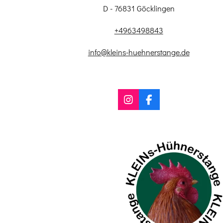
D - 76831 Göcklingen
+4963498843
info@kleins-huehnerstange.de
I
F
n
a
s
c
t
e
a
b
g
o
r
o
a
k
m