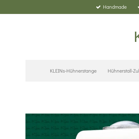
Handmade
Zum
Hauptinhalt
springen
KLEINs-Hühnerstange
Hühnerstall-Z