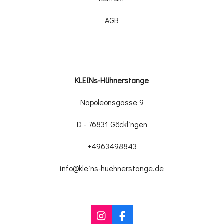
AGB
KLEINs-Hühnerstange
Napoleonsgasse 9
D - 76831 Göcklingen
+4963498843
info@kleins-huehnerstange.de
I
F