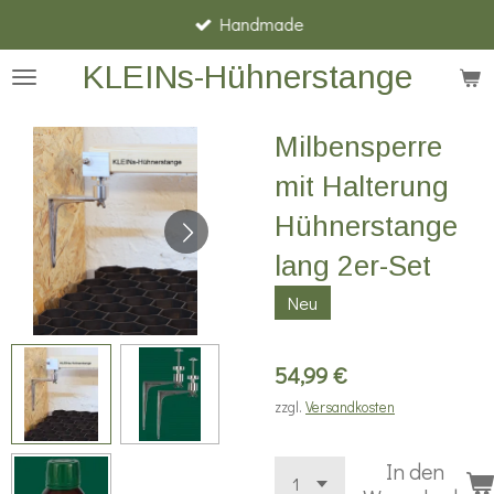
Handmade
Zum
Hauptinhalt
KLEINs-Hühnerstange
springen
Milbensperre
mit Halterung
Hühnerstange
lang 2er-Set
Neu
54,99 €
zzgl.
Versandkosten
In den