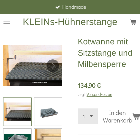
Handmade
Zum
Hauptinhalt
KLEINs-Hühnerstange
springen
Kotwanne mit
Sitzstange und
Milbensperre
134,90 €
zzgl.
Versandkosten
In den
Warenkorb