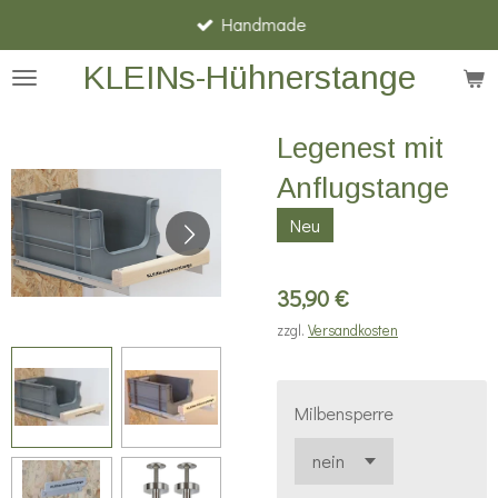
Handmade
Zum
Hauptinhalt
KLEINs-Hühnerstange
springen
Legenest mit
Anflugstange
Neu
35,90 €
zzgl.
Versandkosten
Milbensperre