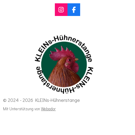
I
F
n
a
s
c
t
e
a
b
g
o
r
o
a
k
m
© 2024 - 2026 KLEINs-Hühnerstange
Mit Unterstützung von
Webador